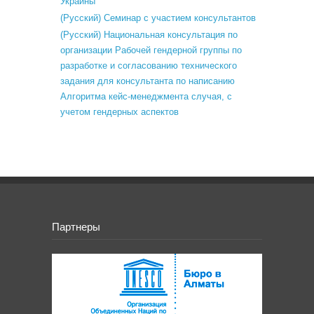
Украины
(Русский) Семинар с участием консультантов
(Русский) Национальная консультация по
организации Рабочей гендерной группы по
разработке и согласованию технического
задания для консультанта по написанию
Алгоритма кейс-менеджмента случая, с
учетом гендерных аспектов
Партнеры