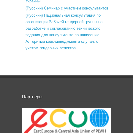
Украины
(Русский) Семинар с участием консультантов
(Русский) Национальная консультация по
организации Рабочей гендерной группы по
разработке и согласованию технического
задания для консультанта по написанию
Алгоритма кейс-менеджмента случая, с
учетом гендерных аспектов
Партнеры