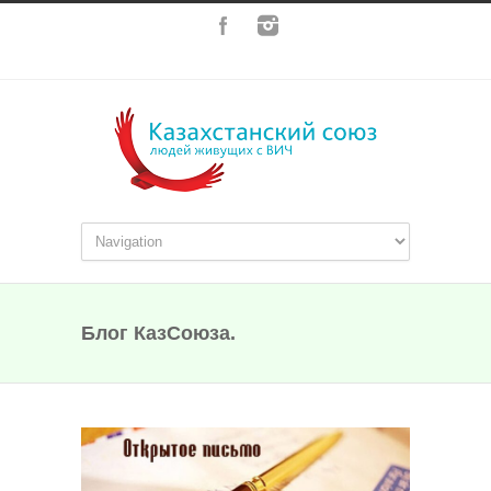
Блог КазСоюза.