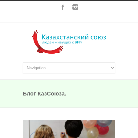
Блог КазСоюза.