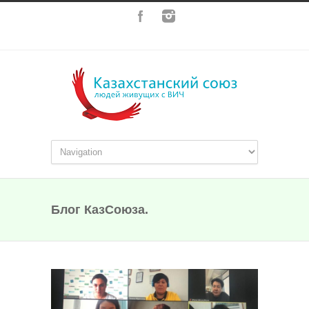
Блог КазСоюза.