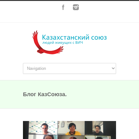
Блог КазСоюза.