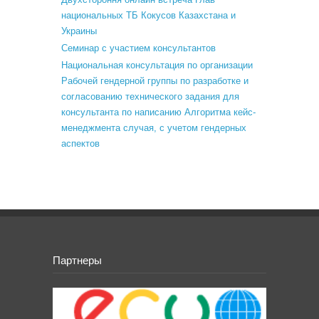
национальных ТБ Кокусов Казахстана и
Украины
Семинар с участием консультантов
Национальная консультация по организации
Рабочей гендерной группы по разработке и
согласованию технического задания для
консультанта по написанию Алгоритма кейс-
менеджмента случая, с учетом гендерных
аспектов
Партнеры