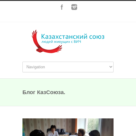
Блог КазСоюза.