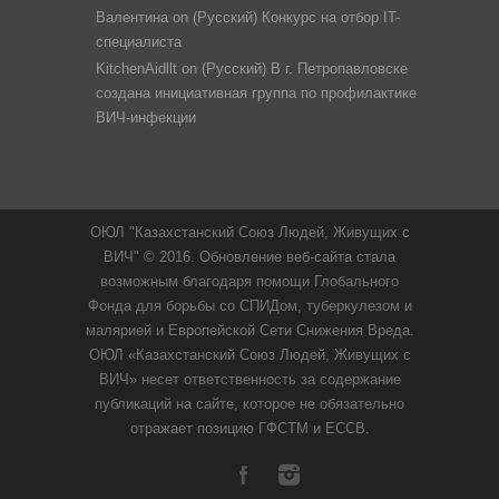
Валентина
on
(Русский) Конкурс на отбор IT-
специалиста
KitchenAidllt
on
(Русский) В г. Петропавловске
создана инициативная группа по профилактике
ВИЧ-инфекции
ОЮЛ "Казахстанский Союз Людей, Живущих с
ВИЧ" © 2016. Обновление веб-сайта стала
возможным благодаря помощи Глобального
Фонда для борьбы со СПИДом, туберкулезом и
малярией и Европейской Сети Снижения Вреда.
ОЮЛ «Казахстанский Союз Людей, Живущих с
ВИЧ» несет ответственность за содержание
публикаций на сайте, которое не обязательно
отражает позицию ГФСТМ и ЕССВ.