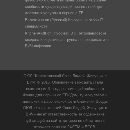
финального отчета по мониторингу на уровне
сообществ существующих препятствий для
доступа к услугам в борьбе с ТБ.
Валентина
on
(Русский) Конкурс на отбор IT-
специалиста
KitchenAidllt
on
(Русский) В г. Петропавловске
создана инициативная группа по профилактике
ВИЧ-инфекции
ОЮЛ "Казахстанский Союз Людей, Живущих с
ВИЧ" © 2016. Обновление веб-сайта стала
возможным благодаря помощи Глобального
Фонда для борьбы со СПИДом, туберкулезом и
малярией и Европейской Сети Снижения Вреда.
ОЮЛ «Казахстанский Союз Людей, Живущих с
ВИЧ» несет ответственность за содержание
публикаций на сайте, которое не обязательно
отражает позицию ГФСТМ и ЕССВ.