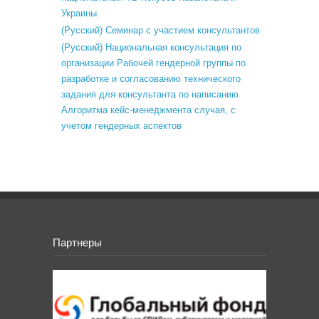
Украины
(Русский) Семинар с участием консультантов
(Русский) Национальная консультация по
организации Рабочей гендерной группы по
разработке и согласованию технического
задания для консультанта по написанию
Алгоритма кейс-менеджмента случая, с
учетом гендерных аспектов
Партнеры