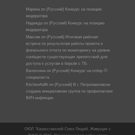
Марина
on
(Русский) Конкурс на позицию
модератора
Надежда
on
(Русский) Конкурс на позицию
модератора
Максим
on
(Русский) Итоговая рабочая
встреча по результатам работы проекта и
финального отчета по мониторингу на уровне
сообществ существующих препятствий для
доступа к услугам в борьбе с ТБ.
Валентина
on
(Русский) Конкурс на отбор IT-
специалиста
KitchenAidllt
on
(Русский) В г. Петропавловске
создана инициативная группа по профилактике
ВИЧ-инфекции
ОЮЛ "Казахстанский Союз Людей, Живущих с