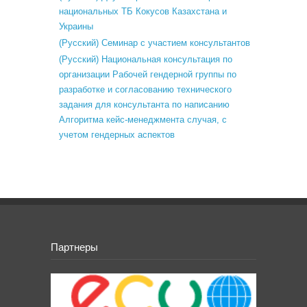
национальных ТБ Кокусов Казахстана и
Украины
(Русский) Семинар с участием консультантов
(Русский) Национальная консультация по
организации Рабочей гендерной группы по
разработке и согласованию технического
задания для консультанта по написанию
Алгоритма кейс-менеджмента случая, с
учетом гендерных аспектов
Партнеры