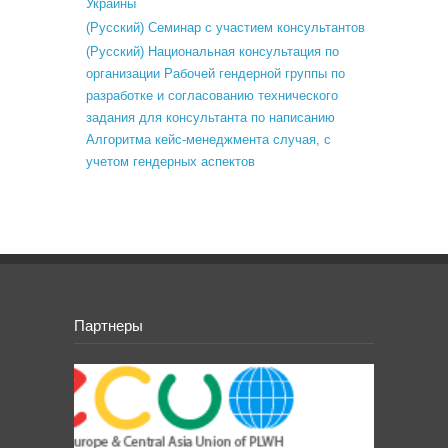
Украины
(Русский) Семинар с участием консультантов
(Русский) Национальная консультация по
организации Рабочей гендерной группы по
разработке и согласованию технического
задания для консультанта по написанию
Алгоритма кейс-менеджмента случая, с
учетом гендерных аспектов
Партнеры