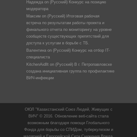
Надежда
on
(Русский) Конкурс на позицию
модератора
Максим
on
(Русский) Итоговая рабочая
встреча по результатам работы проекта и
финального отчета по мониторингу на уровне
сообществ существующих препятствий для
доступа к услугам в борьбе с ТБ.
Валентина
on
(Русский) Конкурс на отбор IT-
специалиста
KitchenAidllt
on
(Русский) В г. Петропавловске
создана инициативная группа по профилактике
ВИЧ-инфекции
ОЮЛ "Казахстанский Союз Людей, Живущих с
ВИЧ" © 2016. Обновление веб-сайта стала
возможным благодаря помощи Глобального
Фонда для борьбы со СПИДом, туберкулезом и
малярией и Европейской Сети Снижения Вреда.