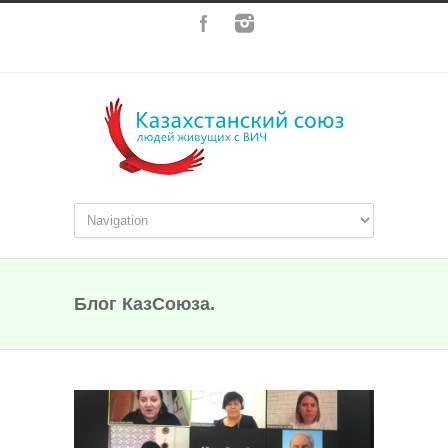
Блог КазСоюза.