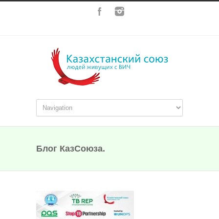
Блог КазСоюза.