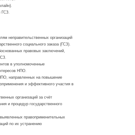
лайн).
 ГСЗ.
елям неправительственных организаций
арственного социального заказа (ГСЗ).
боснованных правовых заключений,
ГСЗ.
ентов в уполномоченные
интересов НПО.
НПО, направленных на повышение
воприменения и эффективного участия в
венных организаций за счёт
ания и процедур государственного
м выявленных правоприменительных
аций по их устранению