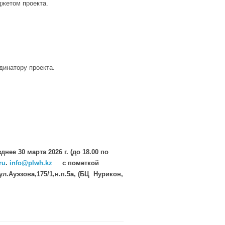
джетом проекта.
динатору проекта.
нее 30 марта 2026 г. (до 18.00 по
ru
.
info
@
plwh
.
kz
с пометкой
л.Ауэзова,175/1,н.п.5а, (БЦ Нурикон,