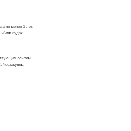
ва не менее 3 лет.
 и/или судах.
ствующим опытом.
З/госзакупок.