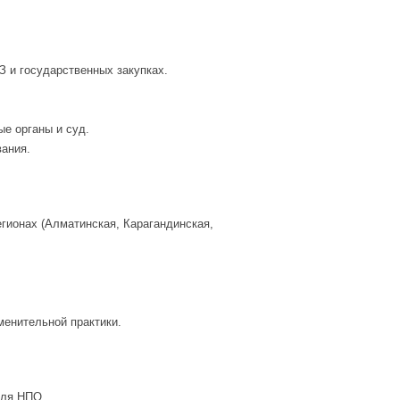
З и государственных закупках.
е органы и суд.
ания.
гионах (Алматинская, Карагандинская,
енительной практики.
для НПО.