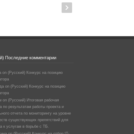
ий) Последние комментарии
а
on
(Русский) Конкурс на позицию
атора
да
on
(Русский) Конкурс на позицию
атора
м
on
(Русский) Итоговая рабочая
а по результатам работы проекта и
ного отчета по мониторингу на уровне
еств существующих препятствий для
а к услугам в борьбе с ТБ.
тина
on
(Русский) Конкурс на отбор IT-