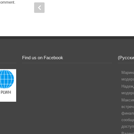
comment.
Find us on Facebook
(Русск
Марин
модер
Надеж
модер
Макси
встреч
финаль
сообщ
доступ
Вален