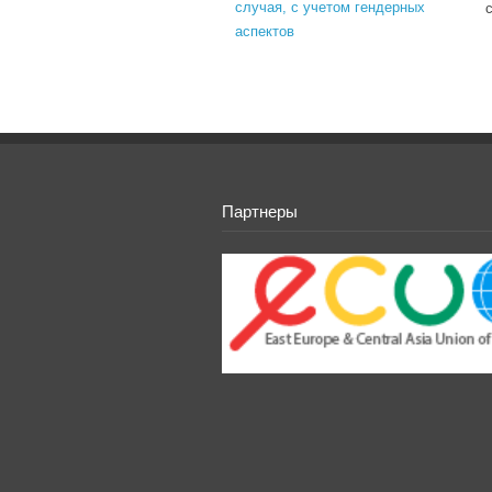
случая, с учетом гендерных
аспектов
Партнеры