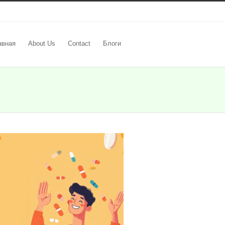
авная
About Us
Contact
Блоги