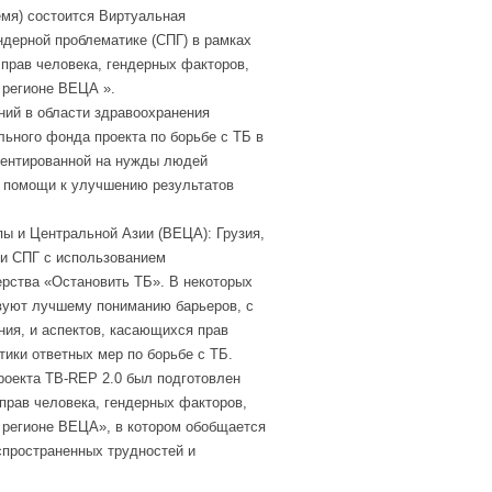
емя) состоится Виртуальная
ндерной проблематике (СПГ) в рамках
прав человека, гендерных факторов,
 регионе ВЕЦА ».
ний в области здравоохранения
ьного фонда проекта по борьбе с ТБ в
иентированной на нужды людей
 помощи к улучшению результатов
пы и Центральной Азии (ВЕЦА): Грузия,
ки СПГ с использованием
рства «Остановить ТБ». В некоторых
твуют лучшему пониманию барьеров, с
ия, и аспектов, касающихся прав
тики ответных мер по борьбе с ТБ.
роекта TB-REP 2.0 был подготовлен
прав человека, гендерных факторов,
 регионе ВЕЦА», в котором обобщается
пространенных трудностей и