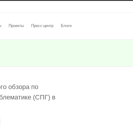
ы
Проекты
Пресс-центр
Блоги
го обзора по
блематике (СПГ) в