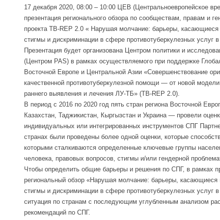
17 декабря 2020, 08:00 – 10:00 ЦЕВ (Центральноевропейское вр
презентация регионального обзора по сообществам, правам и ге
проекта TB-REP 2.0 « Нарушая молчание: барьеры, касающиеся 
стигмы и дискриминации в сфере противотуберкулезных услуг в
Презентация будет организована Центром политики и исследова
(Центром PAS) в рамках осуществляемого при поддержке Глобал
Восточной Европе и Центральной Азии «Совершенствование ор
качественной противотуберкулезной помощи — от новой модели
раннего выявления и лечения ЛУ-ТБ» (TB-REP 2.0).
В период с 2016 по 2020 год пять стран региона Восточной Евро
Казахстан, Таджикистан, Кыргызстан и Украина — провели оцен
индивидуальных или интегрированных инструментов СПГ Партне
странах были проведены более одной оценки, которые способс
которыми сталкиваются определенные ключевые группы населен
человека, правовых вопросов, стигмы и/или гендерной проблема
Чтобы определить общие барьеры и решения по СПГ, в рамках п
региональный обзор «Нарушая молчание: барьеры, касающиеся 
стигмы и дискриминации в сфере противотуберкулезных услуг в
ситуация по странам с последующим углубленным анализом рас
рекомендаций по СПГ.