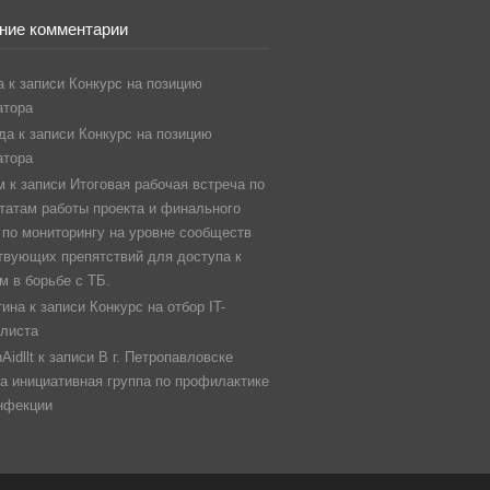
ние комментарии
а
к записи
Конкурс на позицию
атора
да
к записи
Конкурс на позицию
атора
м
к записи
Итоговая рабочая встреча по
татам работы проекта и финального
 по мониторингу на уровне сообществ
вующих препятствий для доступа к
м в борьбе с ТБ.
тина
к записи
Конкурс на отбор IT-
листа
Aidllt
к записи
В г. Петропавловске
а инициативная группа по профилактике
нфекции