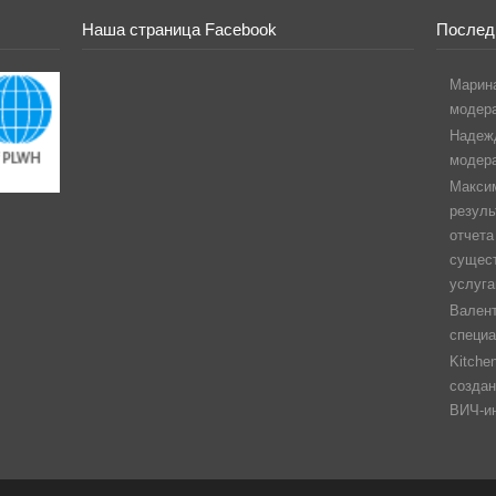
Наша страница Facebook
Послед
Марин
модер
Надеж
модер
Макси
резуль
отчета
сущест
услуга
Вален
специа
Kitchen
создан
ВИЧ-и