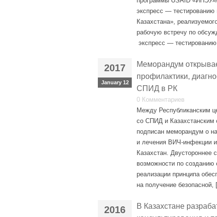
программы USAID «ИПЭУ»/
экспресс — тестированию
Казахстана», реализуемо
рабочую встречу по обсуж
экспресс — тестированию 
Меморандум открывае
2017
профилактики, диагно
January 12
СПИД в РК
0 Комментариев
Между Республиканским це
со СПИД и Казахстанским
подписан меморандум о н
и лечения ВИЧ-инфекции и
Казахстан. Двустороннее 
возможности по созданию 
реализации принципа обес
на получение безопасной, 
В Казахстане разраба
2016