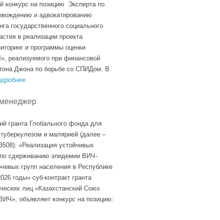
й конкурс на позицию Эксперта по
овождению и адвокатированию
нга государственного социального
астия в реализации проекта
торинг и программы оценки
», реализуемого при финансовой
тона Джона по борьбе со СПИДом. В
одробнее
-менеджер
ий гранта Глобального фонда для
туберкулезом и малярией (далее –
508): «Реализация устойчивых
 по сдерживанию эпидемии ВИЧ-
чевых групп населения в Республике
026 годы» суб-контракт гранта
ческих лиц «Казахстанский Союз
ИЧ», объявляет конкурс на позицию: