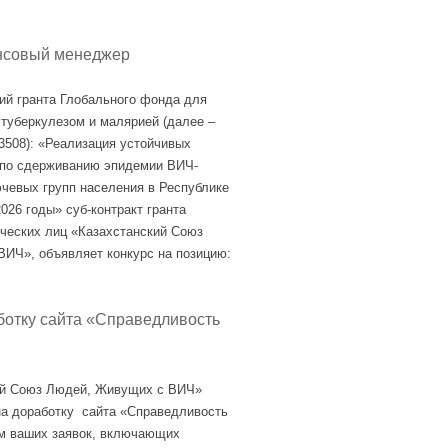
нсовый менеджер
ий гранта Глобального фонда для
туберкулезом и малярией (далее –
508): «Реализация устойчивых
 по сдерживанию эпидемии ВИЧ-
чевых групп населения в Республике
026 годы» суб-контракт гранта
ческих лиц «Казахстанский Союз
ИЧ», объявляет конкурс на позицию:
ботку сайта «Справедливость
й Союз Людей, Живущих с ВИЧ»
на доработку сайта «Справедливость
м ваших заявок, включающих