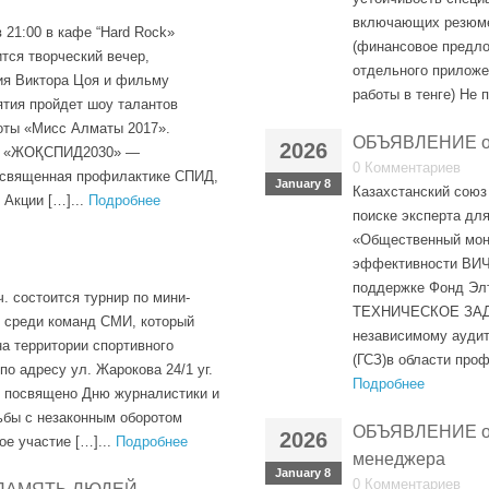
включающих резюме
 21:00 в кафе “Hard Rock»
(финансовое предло
ится творческий вечер,
отдельного приложе
я Виктора Цоя и фильму
работы в тенге) Не 
ятия пройдет шоу талантов
оты «Мисс Алматы 2017».
ОБЪЯВЛЕНИЕ о 
2026
ра «ЖОҚСПИД2030» —
0 Комментариев
освященная профилактике СПИД,
January 8
Казахстанский союз
 Акции […]...
Подробнее
поиске эксперта для
«Общественный мони
эффективности ВИЧ
поддержке Фонд Эл
ч. состоится турнир по мини-
ТЕХНИЧЕСКОЕ ЗАДА
среди команд СМИ, который
независимому аудит
а территории спортивного
(ГСЗ)в области проф
по адресу ул. Жарокова 24/1 уг.
Подробнее
е посвящено Дню журналистики и
бы с незаконным оборотом
ОБЪЯВЛЕНИЕ о 
2026
ое участие […]...
Подробнее
менеджера
January 8
0 Комментариев