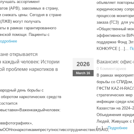
улучшать ассортимент
объявляет повторны
тов (АРВ), завозимых в страну,
юридическому сопр
 снижать цены. Сегодня в стране
процессов монитори
(ЛЖВ) могут получать
заказа (ГСЗ) для уч
ты в рамках гарантированного
«Общественный мони
нской помощи. Пациенты с
эффективности ВИЧ
одробнее
поддержке Фонд Эл
КОНКУРСЕ […]...
П
не открывается
 каждый человек: Истории
Вакансия: офис
2026
0 Комментариев
ой проблеме наркотиков в
March 16
В рамках мероприят
борьбы со СПИДом, 
ГФСТМ KAZ-H-RAC/3
народный день борьбы с
стратегических мер
 оборотом наркотических средств
инфекции среди клю
0состоится
Казахстан на 2024–2
овыставки«Важенкаждыйчеловек:
Объединения юриди
Людей, Живущих с В
оввфотографиях»,
[…]...
Подробнее
емООНпонаркотикамипреступностивсотрудничествесUSAID,