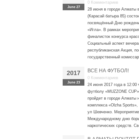
0 Комментариев
June 27
28 июня в городе Алматы в
(Карасай батыра 85) состо
посвящённый Дню рождени
«Игла». В рамках меропри
финалисток конкурса крас
Социальный аспект вече
республиканская Акция, п
государственный комиссар
ВСЕ НА ФУТБОЛ!
2017
0 Комментариев
June 23
24 июня 2017 года в 12:00 
футболу «MUZZONE CUP» 
пройдет в городе Алматы н
комплекса «Olzha Sports», 
ул Шевченко. Мероприяти
Международному дню борь
наркотических средств. Св