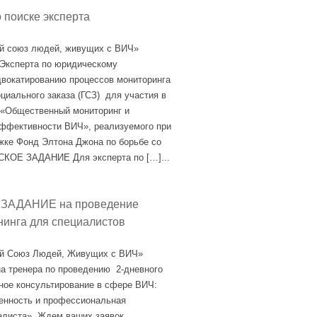
поиске эксперта
й союз людей, живущих с ВИЧ»
 Эксперта по юридическому
вокатированию процессов мониторинга
циального заказа (ГСЗ) для участия в
 «Общественный мониторинг и
ффективности ВИЧ», реализуемого при
ке Фонд Элтона Джона по борьбе со
ОЕ ЗАДАНИЕ Для эксперта по […]...
ЗАДАНИЕ на проведение
нинга для специалистов
й Союз Людей, Живущих с ВИЧ»
на тренера по проведению 2-дневного
ное консультирование в сфере ВИЧ:
енность и профессиональная
алиста». Ждем ваших заявок,