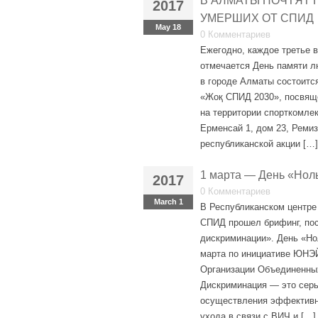
В АЛМАТЫ ПОЧТЯТ 
2017
УМЕРШИХ ОТ СПИД
May 18
0 Комментариев
Ежегодно, каждое третье 
отмечается День памяти л
в городе Алматы состоится
«Жоқ СПИД 2030», посвяще
на территории спорткомлекс
Ерменсай 1, дом 23, Ремиз
республиканской акции […]
1 марта — День «Нол
2017
0 Комментариев
March 1
В Республиканском центре
СПИД прошел брифинг, по
дискриминации». День «Но
марта по инициативе ЮН
Организации Объединенны
Дискриминация — это серь
осуществления эффективн
ухода в связи с ВИЧ и […]