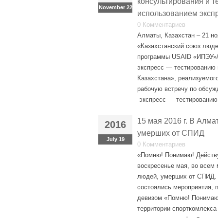
консультирования и т
November 22
использованием экспр
0 Комментариев
Алматы, Казахстан – 21 н
«Казахстанский союз люде
программы USAID «ИПЭУ»/
экспресс — тестированию
Казахстана», реализуемо
рабочую встречу по обсуж
экспресс — тестированию 
15 мая 2016 г. В Алм
2016
умерших от СПИД
July 19
0 Комментариев
«Помню! Понимаю! Действу
воскресенье мая, во всем
людей, умерших от СПИД. 
состоялись мероприятия,
девизом «Помню! Понимаю!
территории спорткомлекса