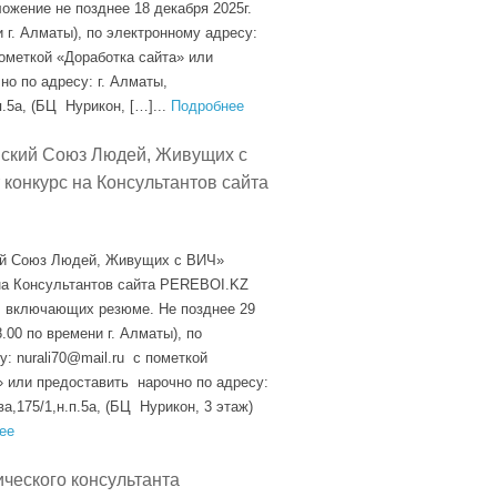
ожение не позднее 18 декабря 2025г.
и г. Алматы), по электронному адресу:
пометкой «Доработка сайта» или
о по адресу: г. Алматы,
п.5а, (БЦ Нурикон, […]...
Подробнее
ский Союз Людей, Живущих с
конкурс на Консультантов сайта
й Союз Людей, Живущих с ВИЧ»
на Консультантов сайта PEREBOI.KZ
, включающих резюме. Не позднее 29
8.00 по времени г. Алматы), по
: nurali70@mail.ru с пометкой
» или предоставить нарочно по адресу:
ва,175/1,н.п.5а, (БЦ Нурикон, 3 этаж)
ее
ического консультанта