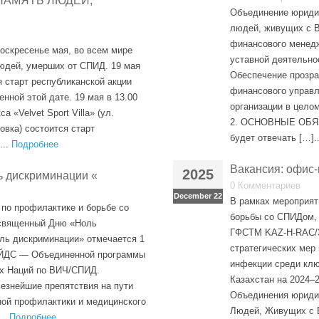
ПАМЯТЬ ЛЮДЕЙ,
Объединение юридич
людей, живущих с В
финансового менедж
воскресенье мая, во всем мире
уставной деятельн
юдей, умерших от СПИД. 19 мая
Обеспечение прозра
 старт республиканской акции
финансового управл
нной этой дате. 19 мая в 13.00
организации в цело
а «Velvet Sport Villa» (ул.
2. ОСНОВНЫЕ ОБЯ
овка) состоится старт
будет отвечать […].
...
Подробнее
Вакансия: офис
2025
ь дискриминации «
0 Комментариев
December 22
В рамках мероприят
 по профилактике и борьбе со
борьбы со СПИДом, 
священный Дню «Ноль
ГФСТМ KAZ-H-RAC/3
ль дискриминации» отмечается 1
стратегических мер
ЭЙДС — Объединенной программы
инфекции среди клю
х Наций по ВИЧ/СПИД.
Казахстан на 2024–2
езнейшие препятствия на пути
Объединения юриди
ой профилактики и медицинского
Людей, Живущих с В
...
Подробнее