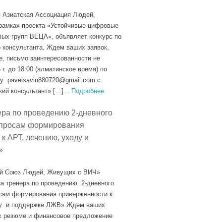
 Азиатская Ассоциация Людей,
рамках проекта «Устойчивые цифровые
ых групп ВЕЦА», объявляет конкурс по
о консультанта. Ждем ваших заявок,
, письмо заинтересованности не
 г. до 18:00 (алматинское время) по
у: pavelsavin880720@gmail.com с
ий консультант» […]...
Подробнее
ера по проведению 2-дневного
опросам формирования
к АРТ, лечению, уходу и
»
й Союз Людей, Живущих с ВИЧ»
на тренера по проведению 2-дневного
сам формирования приверженности к
ду и поддержке ЛЖВ» Ждем ваших
х резюме и финансовое предложение