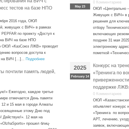
естирования на ВИЧ с
0 Комментариев
May 23
есс тестов на базе НПО
ОЮЛ «Центрально –
Живущих с ВИЧ» в 
оября 2016 года, ОЮЛ
решения для ключев
й, живущих с ВИЧ» в рамках
отбору Техническог
 PEPFAR по проекту «Доступ к
включающих резюме
 на ВИЧ на базе НПО
позднее 31 мая 2025
го ОЮЛ «КазСоюз ЛЖВ» проводит
электронному адрес
дению вопросов доступа к
пометкой «Техническ
на ВИЧ […]...
Подробнее
Конкурс на трен
2025
аты почтили память людей,
«Тренинга по в
February 14
приверженности 
поддержке ЛЖВ
ю!» Ежегодно, каждое третье
0 Комментариев
 мире отмечается День памяти
ОЮЛ «Казахстански
12 и 15 мая в городе Алматы
объявляет конкурс 
 посвященные этому Дню под
«Тренинга по вопро
 Действую!». 12 мая на
АРТ, лечению, ухо
 «OlzhaSports» прошел блиц-
заявок, включающи