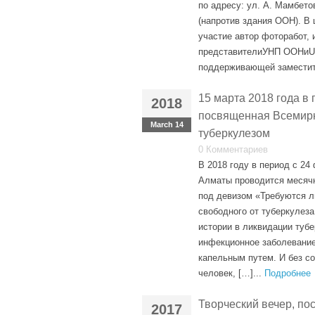
по адресу: ул. А. Мамбето
(напротив здания ООН). В
участие автор фоторабот,
представителиУНП ООНиU
поддерживающей заместите
15 марта 2018 года в 
2018
посвященная Всемир
March 14
туберкулезом
0 Комментариев
В 2018 году в период с 24
Алматы проводится месячн
под девизом «Требуются л
свободного от туберкулеза
истории в ликвидации туб
инфекционное заболевани
капельным путем. И без с
человек, […]...
Подробнее
Творческий вечер, по
2017