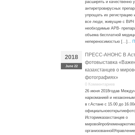
расширять и качественно 
антиретровирусных препара
упрощать их регистрацию и
все люди, живущие с ВИЧ 
необходимые АРВ- препара
объема бесплатной медици
непереносимостью […]...
П
ПРЕСС-АНОНС В Аста
2018
фотовыставка «Важен
June 22
казахстанцев о миров
фотографиях»
0 Комментариев
26 июня 2018годав Между
наркоманией и незаконным
в г.Астане c 15.00 до 16.0
официальноеоткрытиефот
Историиказахстанцев о
мировойпроблеменаркотик
организованнойУправлени