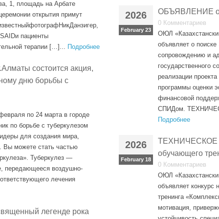
ва, 1, площадь на Арбате
ОБЪЯВЛЕНИЕ о 
2026
 церемонии открытия примут
0 Комментариев
 известныйфотографНикДанзигер,
February 23
ОЮЛ «Казахстански
SAIDи пациенты
объявляет о поиске
льной терапии […]...
Подробнее
сопровождению и ад
государственного со
г.Алматы состоится акция,
реализации проекта
ному дню борьбы с
программы оценки э
финансовой поддерж
СПИДом. ТЕХНИЧЕСК
 февраля по 24 марта в городе
Подробнее
ик по борьбе с туберкулезом
идеры для создания мира,
ТЕХНИЧЕСКОЕ 
2026
. Вы можете стать частью
обучающего тре
еркулеза». Туберкулез —
February 18
0 Комментариев
е, передающееся воздушно-
ОЮЛ «Казахстански
оответствующего лечения
объявляет конкурс 
тренинга «Комплекс
мотивация, приверж
священный легенде рока
устойчивость специ