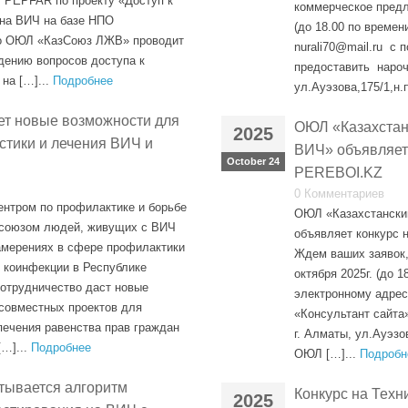
 PEPFAR по проекту «Доступ к
коммерческое предл
 на ВИЧ на базе НПО
(до 18.00 по времен
го ОЮЛ «КазСоюз ЛЖВ» проводит
nurali70@mail.ru с 
дению вопросов доступа к
предоставить нарочн
на […]...
Подробнее
ул.Ауэзова,175/1,н.
т новые возможности для
ОЮЛ «Казахстан
2025
стики и лечения ВИЧ и
ВИЧ» объявляет 
October 24
PEREBOI.KZ
0 Комментариев
нтром по профилактике и борьбе
ОЮЛ «Казахстански
 союзом людей, живущих с ВИЧ
объявляет конкурс 
амерениях в сфере профилактики
Ждем ваших заявок
 коинфекции в Республике
октября 2025г. (до 1
сотрудничество даст новые
электронному адресу
совместных проектов для
«Консультант сайта
печения равенства прав граждан
г. Алматы, ул.Ауэзо
[…]...
Подробнее
ОЮЛ […]...
Подробн
тывается алгоритм
Конкурс на Техн
2025