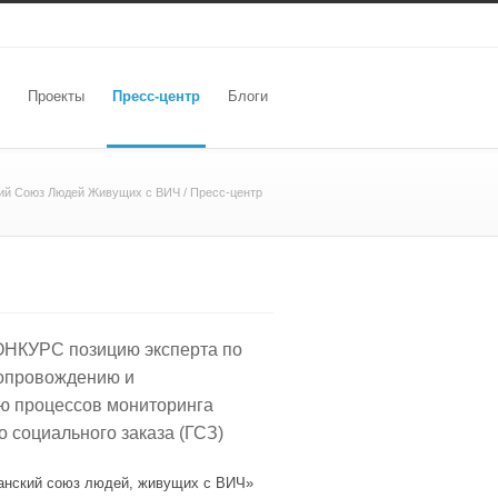
Проекты
Пресс-центр
Блоги
кий Союз Людей Живущих с ВИЧ
/
Пресс-центр
КУРС позицию эксперта по
опровождению и
ю процессов мониторинга
о социального заказа (ГСЗ)
кий союз людей, живущих с ВИЧ»