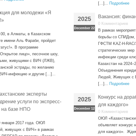
[…]...
Подробнее
акция для молодежи «Я
Вакансия: фина
2025
!»
0 Комментариев
December 22
В рамках мероприят
.00, в Алматы, в Казахском
борьбы со СПИДом, 
е имени Аль Фараби, пройдет
ГФСТМ KAZ-H-RAC/3
атус!». В программе
стратегических мер
Открытое лицо», песочное шоу,
инфекции среди клю
ьми, живущими с ВИЧ (ЛЖВ),
Казахстан на 2024–2
танской эстрады, по желанию
Объединения юриди
ВИЧ-инфекцию и другие […]...
Людей, Живущих с В
[…]...
Подробнее
ахстанские эксперты
Конкурс на дора
2025
дрение услуги по экспресс-
для каждого»
 на базе НПО
December 12
0 Комментариев
ОЮЛ «Казахстански
января 2017 года. ОЮЛ
объявляет конкурс 
й, живущих с ВИЧ» в рамках
для каждого». Жде