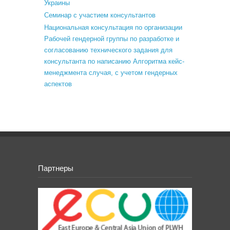
Украины
Семинар с участием консультантов
Национальная консультация по организации
Рабочей гендерной группы по разработке и
согласованию технического задания для
консультанта по написанию Алгоритма кейс-
менеджмента случая, с учетом гендерных
аспектов
Партнеры