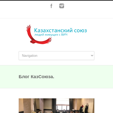
Блог КазСоюза.